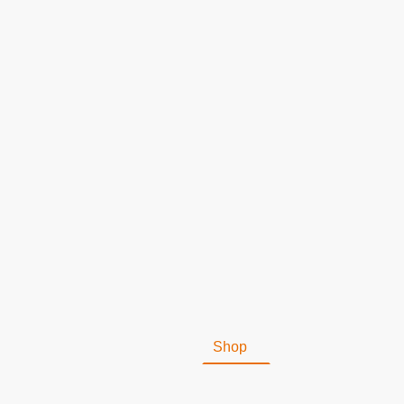
Shop
Impressum
St
Versandkosten
Muster Wi