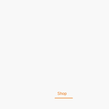
Shop
Impressum
St
Versandkosten
Muster Wi