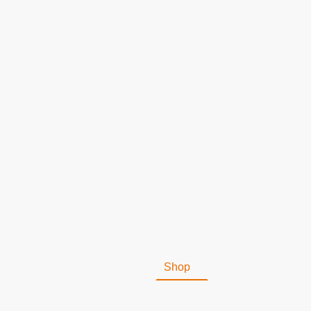
Shop
Impressum
St
Versandkosten
Muster Wi